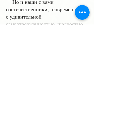
Но и наши с вами
соотечественники, современники
с удивительной
самоотверженностью, щедростью
души поддерживают нас - и
словом, и делом, не требуя ничего
взамен, по велению Души.
Мы благодарим и молимся за
спасение души: