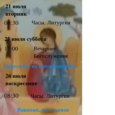
21 июля
вторник
08:30
Часы, Литургия
25 июля суббота
17:00
Вечернее
Богослужение
Неделя 8-я по Пятидесятнице
26 июля
воскресение
08:30
Часы, Литургия
Равноап. вел. князя