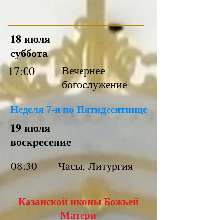
18 июля
суббота
17:00
Вечернее
богослужение
Неделя 7-я по Пятидесятнице
19 июля
воскресение
08:30
Часы, Литургия
Казанской иконы Божьей
Матери