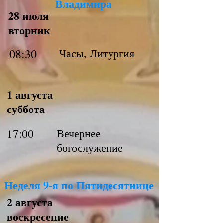
Владимира
28 июля
вторник
08:30
Часы, Литургия
1 августа
суббота
17:00
Вечернее
богослужение
Неделя 9-я по Пятидесятнице
2 августа
воскресение