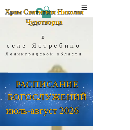
Храм Святителя Николая
Войти
Чудотворца
в
селе
Ястребино
Ленинградской области
РАСПИСАНИЕ
БОГОСЛУЖЕНИЙ
июль-август 2026