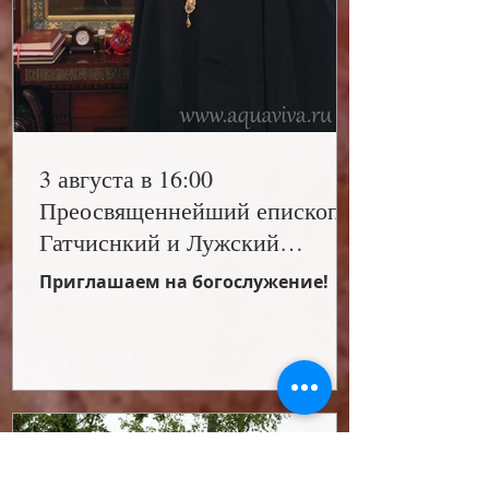
3 августа в 16:00
Преосвященнейший епископ
Гатчиснкий и Лужский
Митрофан возглавит
Приглашаем на богослужение!
всенощное бдение в нашем
Храме