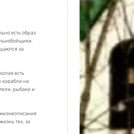
ьно есть образ 
альнобойщики, 
щаются за 
колая есть 
ы корабли на 
тели, рыбаки и 
В жизнеописания 
жизнь тех, за 