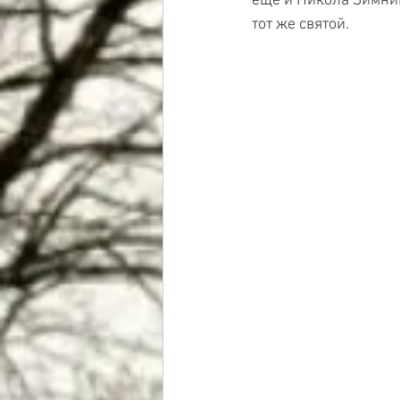
еще и Никола Зимний
тот же святой. 