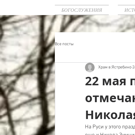
БОГОСЛУЖЕНИЯ
ИСТ
Все посты
Храм в Ястребино
2
22 мая
отмеча
Никола
На Руси у этого пра