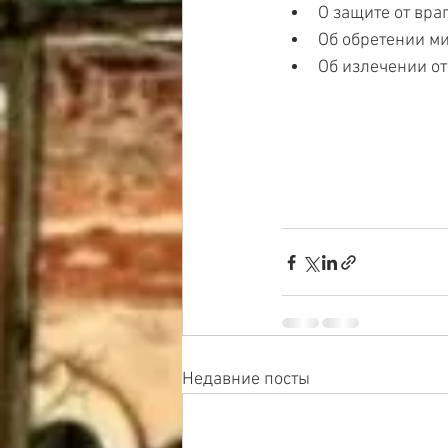
О защите от вра
Об обретении ми
Об излечении от
Недавние посты