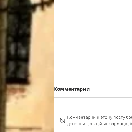
10 августа 2026
Комментарии
встречаем икону
Великомученицы
11-12 августа в нашем храме
Параскевы
встречаем икону влкм Параскевы
Комментарии к этому посту бо
дополнительной информацией