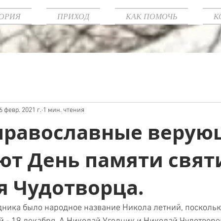
ОРИЯ
ПРИХОД
КАК ПОМОЧЬ
К
6 февр. 2021 г.
1 мин. чтения
 православные веру
ют День памяти свят
я Чудотворца.
здника было народное название Никола летний, поскольк