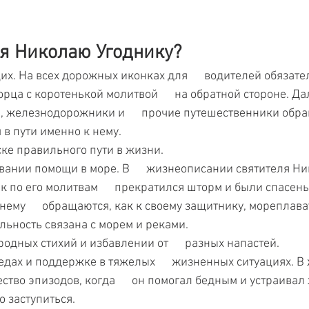
ся Николаю Угоднику?
х. На всех дорожных иконках для      водителей обязател
рца с коротенькой молитвой      на обратной стороне. Д
, железнодорожники и      прочие путешественники обра
 в пути именно к нему.
ке правильного пути в жизни.
вании помощи в море. В      жизнеописании святителя Ни
ак по его молитвам      прекратился шторм и были спасен
нему      обращаются, как к своему защитнику, мореплава
ятельность связана с морем и реками.
одных стихий и избавлении от      разных напастей.
едах и поддержке в тяжелых      жизненных ситуациях. 
тво эпизодов, когда      он помогал бедным и устраивал 
о заступиться.