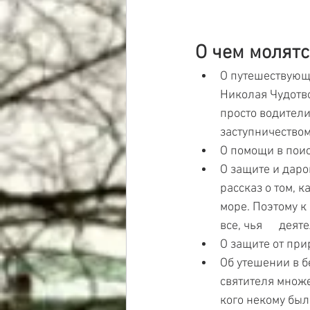
О чем молят
О путешествующи
Николая Чудотво
просто водители
заступничеством
О помощи в поис
О защите и даро
рассказ о том, к
море. Поэтому к 
все, чья      де
О защите от прир
Об утешении в б
святителя множес
кого некому был