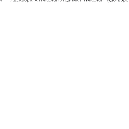
 - 19 декабря. А Николай Угодник и Николай Чудотворец 