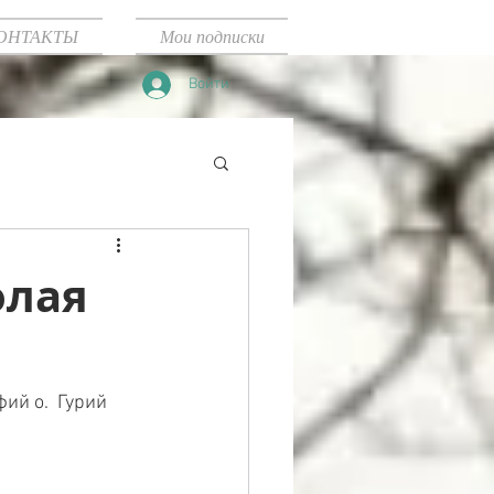
ОНТАКТЫ
Мои подписки
Войти
олая
й о.  Гурий 